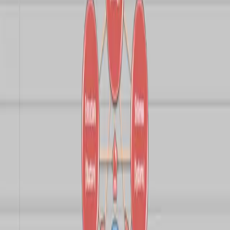
¿Qué son las 7S?
El modelo plantea que para que una organización funcione de forma
efectiva —y especialmente para atravesar procesos de cambio—
debe haber alineación entre siete dimensiones:
Strategy: ¿Tienes una estrategia clara o solo un conjunto de
objetivos?
Structure: ¿Tu estructura facilita la colaboración o genera
silos?
Systems: ¿Tus procesos apoyan el cambio o lo sabotean por
inercia?
Style: ¿Cómo lideran quienes toman decisiones? ¿Desde el
control o desde la confianza?
Staff: ¿Las personas tienen las condiciones para sostener el
cambio… o solo expectativas sin respaldo?
Skills: ¿Hay capacidades reales o solo voluntarismo?
Shared Values: ¿Los valores vividos son los que se declaran?