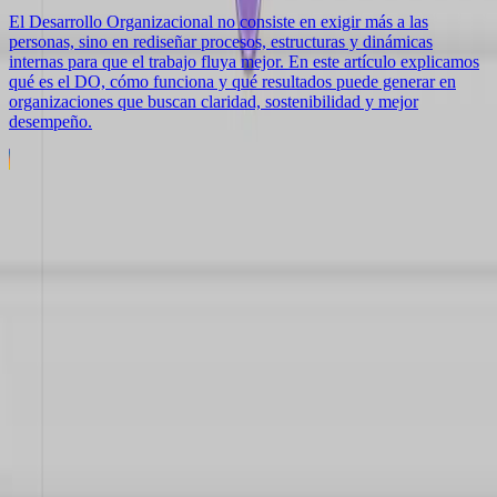
El Desarrollo Organizacional no consiste en exigir más a las
personas, sino en rediseñar procesos, estructuras y dinámicas
internas para que el trabajo fluya mejor. En este artículo explicamos
qué es el DO, cómo funciona y qué resultados puede generar en
organizaciones que buscan claridad, sostenibilidad y mejor
desempeño.
Índice
¿Qué son las 7S?
¿Dónde se cae la mayoría?
¿Cómo evaluar este proceso en mi organización?
¿Cómo desarrollar un proceso de cambio exitoso?
The Human Org
Concepción, Chile
Estrategias que se sostienen en el tiempo.
Servicios
Sostenibilidad Corporativa
Relacionamiento Comunitario
Desarrollo
Organizacional
Nosotros
Quiénes somos
Nuestra experiencia
Código de Ética