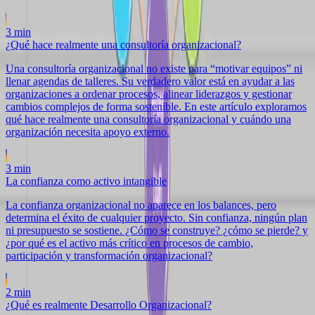
3
min
¿Qué hace realmente una consultoría organizacional?
Una consultoría organizacional no existe para “motivar equipos” ni
llenar agendas de talleres. Su verdadero valor está en ayudar a las
organizaciones a ordenar procesos, alinear liderazgos y gestionar
cambios complejos de forma sostenible. En este artículo exploramos
qué hace realmente una consultoría organizacional y cuándo una
organización necesita apoyo externo.
3
min
La confianza como activo intangible
La confianza organizacional no aparece en los balances, pero
determina el éxito de cualquier proyecto. Sin confianza, ningún plan
ni presupuesto se sostiene. ¿Cómo se construye? ¿cómo se pierde? y
¿por qué es el activo más crítico en procesos de cambio,
participación y transformación organizacional?
2
min
¿Qué es realmente Desarrollo Organizacional?