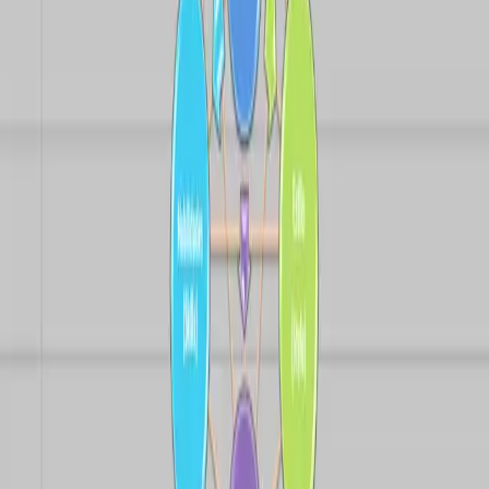
¿Qué se premia en tu cultura: la iniciativa o la obediencia?
¿Hay habilidades para lo que viene… o solo experiencia en lo
que fue?
¿Qué pasa cuando lo que se vive contradice lo que se
comunica?
¿Cómo desarrollar un proceso de cambio
exitoso?
En THO no hacemos cambios cosméticos. Trabajamos desde
adentro.
Desde lo que no se ve en los reportes, pero se siente todos los días.
Desde las conversaciones difíciles, no desde la slide final del
PowerPoint.
El cambio real no empieza con una estructura nueva. Empieza con
una mirada honesta sobre lo que no está funcionando.
hola@tho.cl
También te puede interesar