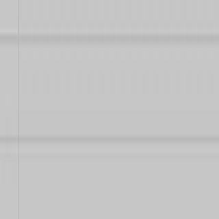
Saltar al contenido
The Human Org
Consultoría estratégica · Concepción
Servicios
Sostenibilidad Corporativa
Relacionamiento Comunitario
Desarrollo
Organizacional
Quiénes somos
Quiénes somos
Nuestra experiencia
Agendar
Blog
Servicios
Quiénes
Agendar
Blog
5
min
¿Qué son las 7S para el
Cambio Organizacional?
El Modelo 7S de McKinsey no es una fórmula mágica, pero sí un
espejo incómodo para organizaciones que creen que cambiar el
organigrama es suficiente. En este artículo exploramos cómo alinear