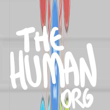
¿Dónde se cae la mayoría?
Porque sí: muchas veces se reestructura el organigrama y se
redefinen procesos, pero nadie trabaja sobre el liderazgo, las
habilidades del equipo o los valores culturales.
Y ahí aparece el ruido:
Las personas no entienden para qué se está cambiando.
Los líderes siguen operando como antes.
No hay tiempo ni espacio para aprender.
La cultura contradice el discurso.
¿Cómo evaluar este proceso en mi
organización?
Te dejamos algunas preguntas. No para responder rápido, sino para
que te incomoden lo suficiente como para empezar:
¿Tu estrategia es un plan compartido… o una declaración
decorativa?
¿La estructura potencia el cambio… o lo frena?
¿Tus sistemas facilitan la colaboración… o la burocratizan?