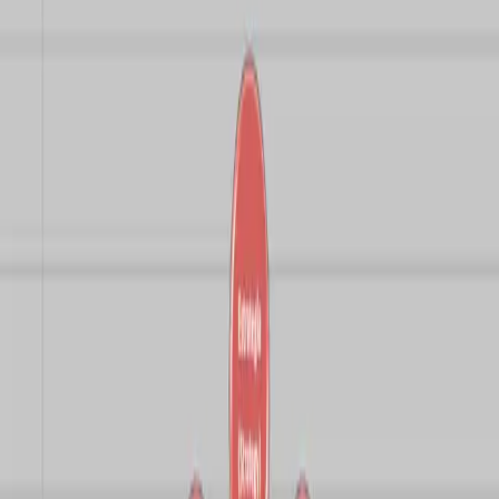
estrategia, estructura, liderazgo y valores para que el cambio
organizacional no se quede en una presentación, sino que se
sostenga en la práctica.
#
modelo 7s mckinsey
#
cambio organizacional
#
desarrollo
organizacional
#
transformación organizacional
#
liderazgo
organizacional
#
cultura organizacional
#
alineación
estratégica
#
gestión del cambio
#
estructura
organizacional
#
consultoría estratégica
Actualizado:
25-02-2026
Cambiar una organización no es mover cajas en un organigrama.
Pero muchas gerencias siguen creyendo que con una nueva
estructura todo lo demás se va a alinear como por arte de magia.
La realidad es otra: los cambios estructurales sin un trabajo profundo
en cultura, liderazgo y personas están condenados a rebotar. Se ven
bien en la presentación. Pero no se sostienen.
Ahí es donde entra el modelo de las 7S de McKinsey. No como una
fórmula perfecta, sino como un espejo incómodo. Porque si solo
estás empujando desde la estrategia o los sistemas, estás dejando
fuera todo lo que realmente genera transformación.